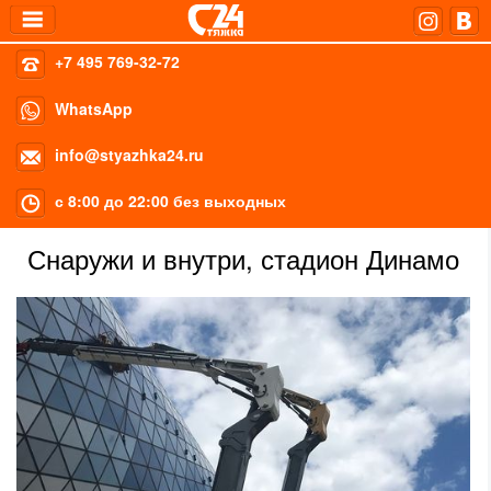
+7 495 769-32-72
WhatsApp
info@styazhka24.ru
с 8:00 до 22:00 без выходных
Снаружи и внутри, стадион Динамо